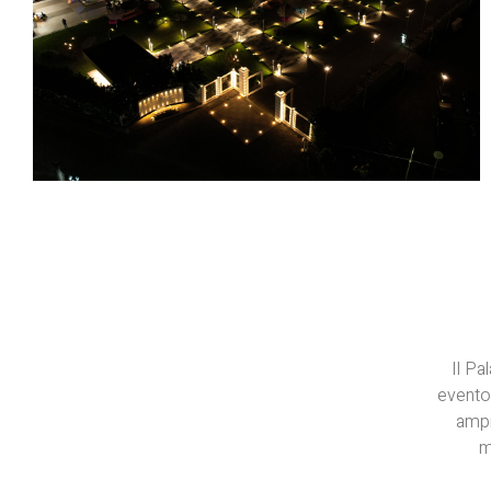
Il Pa
evento 
ampi
m