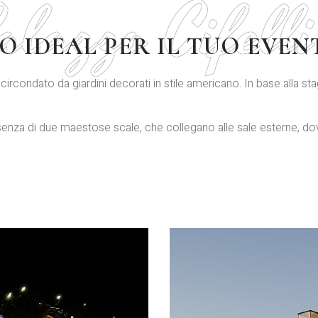
alazzo Cifelli
O IDEAL PER IL TUO EVEN
circondato da giardini decorati in stile americano. In base alla sta
esenza di due maestose scale, che collegano alle sale esterne, do