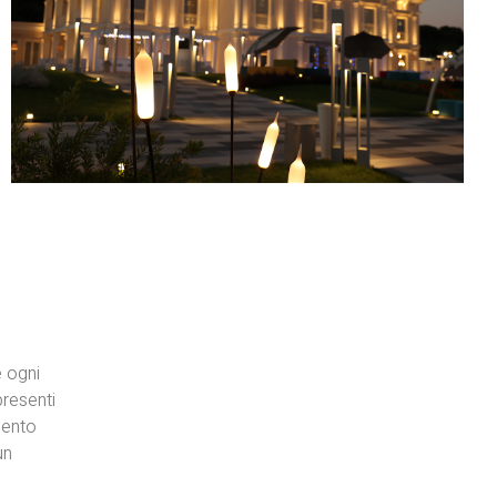
e ogni
presenti
mento
un